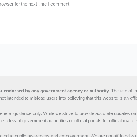
rowser for the next time I comment.
, or endorsed by any government agency or authority.
The use of th
not intended to mislead users into believing that this website is an off
general guidance only. While we strive to provide accurate updates o
e relevant government authorities or official portals for official matter
icated to public awareness and empowerment. We are not affiliated wi