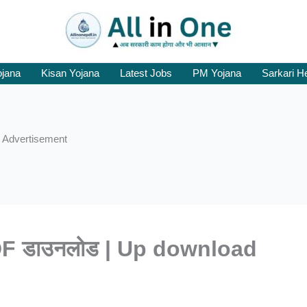
ojana
Kisan Yojana
Latest Jobs
PM Yojana
Sarkari H
Advertisement
्म PDF डाउनलोड | Up download