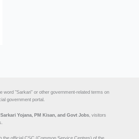
e word "Sarkari" or other government-related terms on
icial government portal.
n
Sarkari Yojana, PM Kisan, and Govt Jobs
, visitors
s.
th the official CSC (Common Service Centres) of the