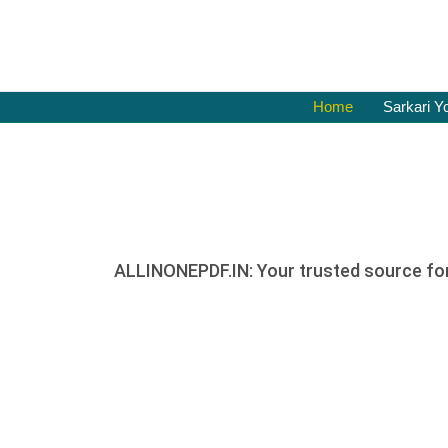
Skip
to
content
Home
Sarkari Y
ALLINONEPDF.IN: Your trusted source for