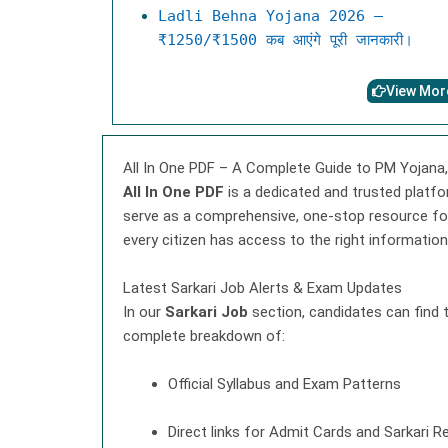
Ladli Behna Yojana 2026 –
₹1250/₹1500 कब आएंगे पूरी जानकारी।
View Mor
All In One PDF – A Complete Guide to PM Yojana,
All In One PDF
is a dedicated and trusted platfo
serve as a comprehensive, one-stop resource f
every citizen has access to the right information 
Latest Sarkari Job Alerts & Exam Updates
In our
Sarkari Job
section, candidates can find 
complete breakdown of:
Official Syllabus and Exam Patterns
Direct links for Admit Cards and Sarkari R