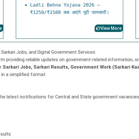
Ladli Behna Yojana 2026 –
₹1250/₹1500 कब आएंगे पूरी जानकारी।
e
View More
 Sarkari Jobs, and Digital Government Services
rm providing reliable updates on government-related information, on
or
Sarkari Jobs, Sarkari Results, Government Work (Sarkari K
in a simplified format.
the latest notifications for Central and State government vacancies
esults