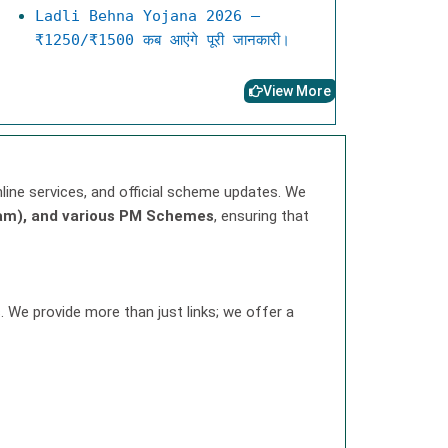
Ladli Behna Yojana 2026 –
₹1250/₹1500 कब आएंगे पूरी जानकारी।
View More
line services, and official scheme updates. We
aam), and various PM Schemes
, ensuring that
. We provide more than just links; we offer a