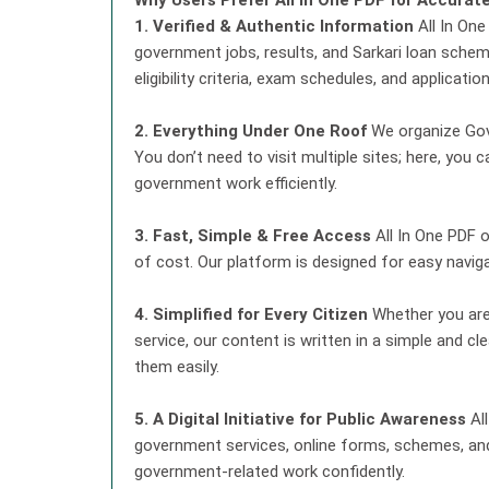
Why Users Prefer All In One PDF for Accurat
1. Verified & Authentic Information
All In One
government jobs, results, and Sarkari loan scheme
eligibility criteria, exam schedules, and applicati
2. Everything Under One Roof
We organize Gove
You don’t need to visit multiple sites; here, yo
government work efficiently.
3. Fast, Simple & Free Access
All In One PDF o
of cost. Our platform is designed for easy navigat
4. Simplified for Every Citizen
Whether you are 
service, our content is written in a simple and 
them easily.
5. A Digital Initiative for Public Awareness
All
government services, online forms, schemes, and 
government-related work confidently.