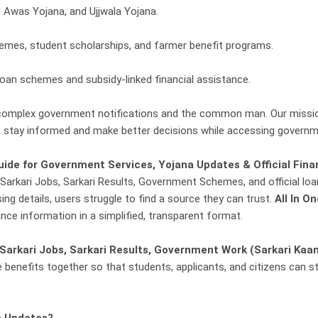
Awas Yojana, and Ujjwala Yojana.
s, student scholarships, and farmer benefit programs.
an schemes and subsidy-linked financial assistance.
omplex government notifications and the common man. Our mission 
n stay informed and make better decisions while accessing governm
ide for Government Services, Yojana Updates & Official Fina
arkari Jobs, Sarkari Results, Government Schemes, and official loan
ng details, users struggle to find a source they can trust.
All In O
nce information in a simplified, transparent format.
Sarkari Jobs, Sarkari Results, Government Work (Sarkari Kaa
e benefits together so that students, applicants, and citizens can 