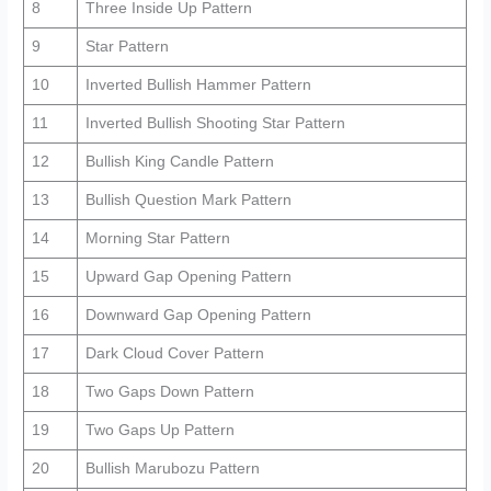
8
Three Inside Up Pattern
9
Star Pattern
10
Inverted Bullish Hammer Pattern
11
Inverted Bullish Shooting Star Pattern
12
Bullish King Candle Pattern
13
Bullish Question Mark Pattern
14
Morning Star Pattern
15
Upward Gap Opening Pattern
16
Downward Gap Opening Pattern
17
Dark Cloud Cover Pattern
18
Two Gaps Down Pattern
19
Two Gaps Up Pattern
20
Bullish Marubozu Pattern