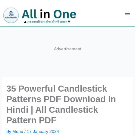
Skip
to
content
Advertisement
35 Powerful Candlestick
Patterns PDF Download In
Hindi | All Candlestick
Pattern PDF
By
Monu
/
17 January 2024